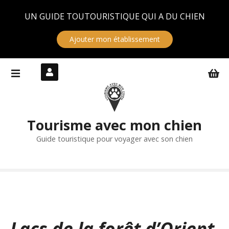
Panneau de gestion des cookies
UN GUIDE TOUTOURISTIQUE QUI A DU CHIEN
Ajouter mon établissement
S
k
i
p
t
Tourisme avec mon chien
o
c
Guide touristique pour voyager avec son chien
o
n
t
e
n
t
Lacs de la forêt d’Orient