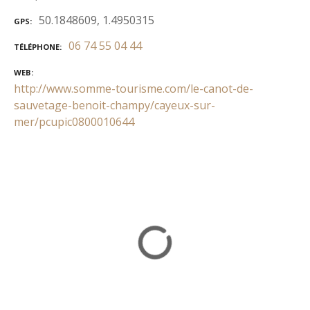
50.1848609, 1.4950315
GPS
06 74 55 04 44
TÉLÉPHONE
WEB
http://www.somme-tourisme.com/le-canot-de-
sauvetage-benoit-champy/cayeux-sur-
mer/pcupic0800010644