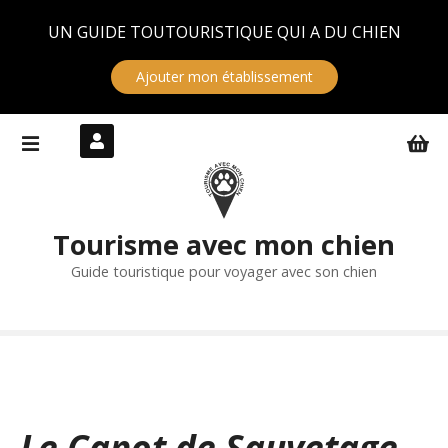
Panneau de gestion des cookies
UN GUIDE TOUTOURISTIQUE QUI A DU CHIEN
Ajouter mon établissement
S
k
i
p
t
Tourisme avec mon chien
o
c
Guide touristique pour voyager avec son chien
o
n
t
e
n
t
Le Canot de Sauvetage