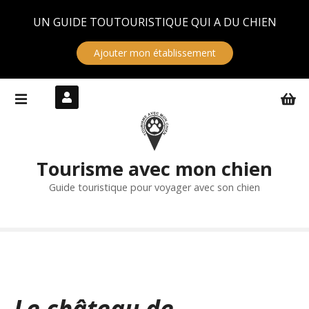
Panneau de gestion des cookies
UN GUIDE TOUTOURISTIQUE QUI A DU CHIEN
Ajouter mon établissement
S
k
i
p
t
Tourisme avec mon chien
o
c
Guide touristique pour voyager avec son chien
o
n
t
e
n
t
Le château de