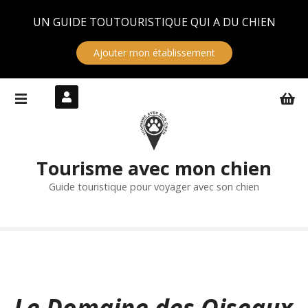
Panneau de gestion des cookies
UN GUIDE TOUTOURISTIQUE QUI A DU CHIEN
Ajouter mon établissement
S
k
i
p
t
Tourisme avec mon chien
o
c
Guide touristique pour voyager avec son chien
o
n
t
e
n
t
Le Domaine des Oiseaux