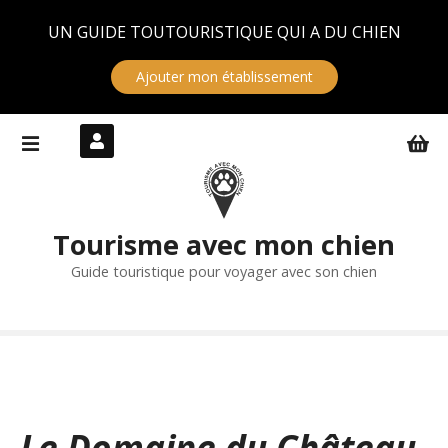
Panneau de gestion des cookies
UN GUIDE TOUTOURISTIQUE QUI A DU CHIEN
Ajouter mon établissement
S
k
i
p
t
Tourisme avec mon chien
o
c
Guide touristique pour voyager avec son chien
o
n
t
e
n
t
Le Domaine du Château