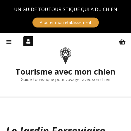
Panneau de gestion des cookies
UN GUIDE TOUTOURISTIQUE QUI A DU CHIEN
Ajouter mon établissement
S
k
i
p
t
Tourisme avec mon chien
o
c
Guide touristique pour voyager avec son chien
o
n
t
e
n
t
Le Jardin Ferroviaire