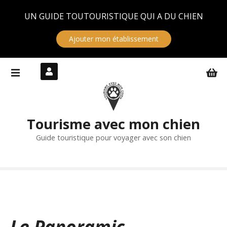
Panneau de gestion des cookies
UN GUIDE TOUTOURISTIQUE QUI A DU CHIEN
Ajouter mon établissement
S
k
i
p
t
Tourisme avec mon chien
o
c
Guide touristique pour voyager avec son chien
o
n
t
e
n
t
Le Panoramic