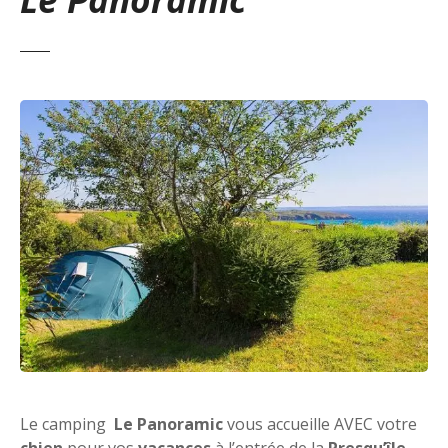
Le camping
Le Panoramic
vous accueille AVEC votre
chien
pour vos
vacances
à l’entrée de la
Presqu’île