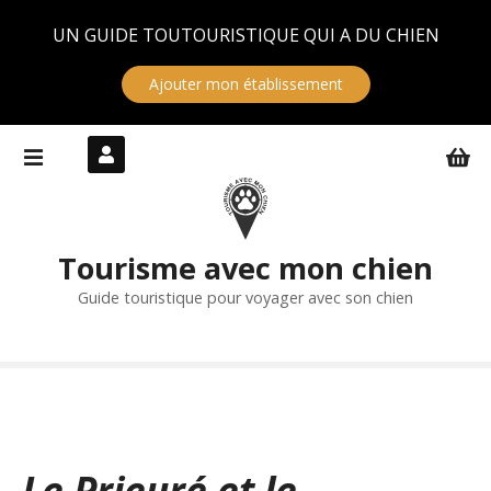
Panneau de gestion des cookies
UN GUIDE TOUTOURISTIQUE QUI A DU CHIEN
Ajouter mon établissement
S
k
i
p
t
Tourisme avec mon chien
o
c
Guide touristique pour voyager avec son chien
o
n
t
e
n
t
Le Prieuré et le