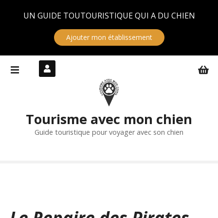
Panneau de gestion des cookies
UN GUIDE TOUTOURISTIQUE QUI A DU CHIEN
Ajouter mon établissement
S
k
i
p
t
Tourisme avec mon chien
o
c
Guide touristique pour voyager avec son chien
o
n
t
e
n
t
Le Repaire des Pirates