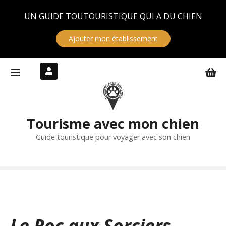
Panneau de gestion des cookies
UN GUIDE TOUTOURISTIQUE QUI A DU CHIEN
Ajouter mon établissement
S
k
i
p
t
Tourisme avec mon chien
o
c
Guide touristique pour voyager avec son chien
o
n
t
e
n
t
Le Roc aux Sorciers