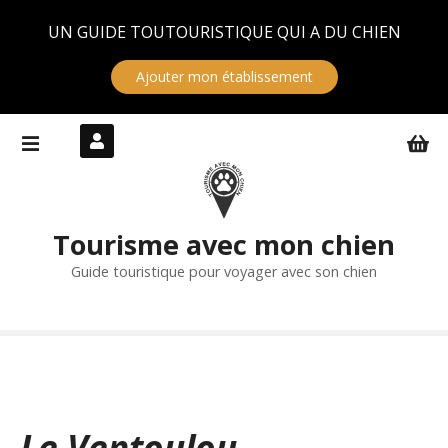
Panneau de gestion des cookies
UN GUIDE TOUTOURISTIQUE QUI A DU CHIEN
Ajouter mon établissement
S
k
i
p
t
Tourisme avec mon chien
o
c
Guide touristique pour voyager avec son chien
o
n
t
e
n
t
Le Ventoulou