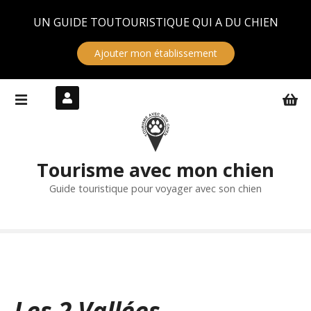
Panneau de gestion des cookies
UN GUIDE TOUTOURISTIQUE QUI A DU CHIEN
Ajouter mon établissement
S
k
i
p
t
Tourisme avec mon chien
o
c
Guide touristique pour voyager avec son chien
o
n
t
e
n
t
Les 2 Vallées