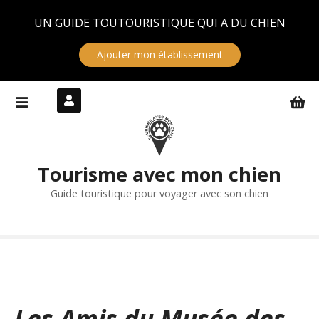
Panneau de gestion des cookies
UN GUIDE TOUTOURISTIQUE QUI A DU CHIEN
Ajouter mon établissement
S
k
i
p
t
Tourisme avec mon chien
o
c
Guide touristique pour voyager avec son chien
o
n
t
e
n
t
Les Amis du Musée des