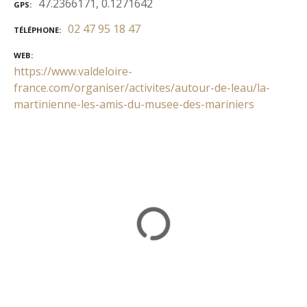
47.2366171, 0.1271642
GPS
02 47 95 18 47
TÉLÉPHONE
WEB
https://www.valdeloire-
france.com/organiser/activites/autour-de-leau/la-
martinienne-les-amis-du-musee-des-mariniers