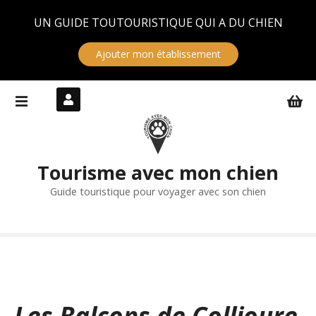
Panneau de gestion des cookies
UN GUIDE TOUTOURISTIQUE QUI A DU CHIEN
Ajouter mon établissement
S
k
i
p
t
Tourisme avec mon chien
o
c
Guide touristique pour voyager avec son chien
o
n
t
e
n
t
Les Balcons de Collioure