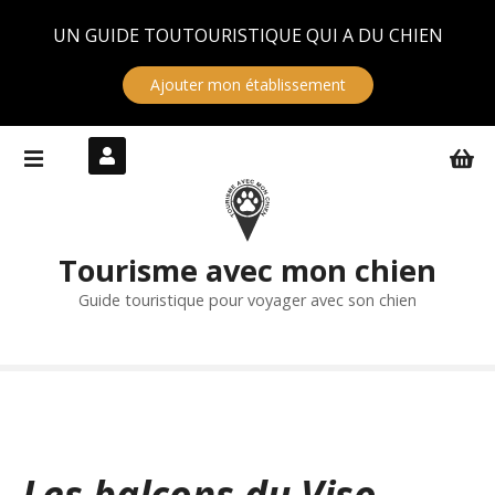
Panneau de gestion des cookies
UN GUIDE TOUTOURISTIQUE QUI A DU CHIEN
Ajouter mon établissement
S
k
i
p
t
Tourisme avec mon chien
o
c
Guide touristique pour voyager avec son chien
o
n
t
e
n
t
Les balcons du Viso