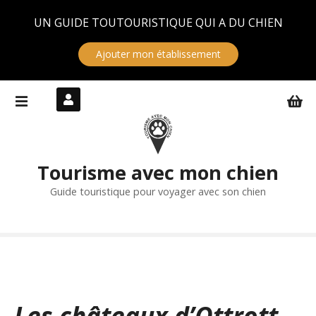
Panneau de gestion des cookies
UN GUIDE TOUTOURISTIQUE QUI A DU CHIEN
Ajouter mon établissement
S
k
i
p
t
Tourisme avec mon chien
o
c
Guide touristique pour voyager avec son chien
o
n
t
e
n
t
Les châteaux d’Ottrott