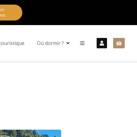
on
ent
touristique
Où dormir ?