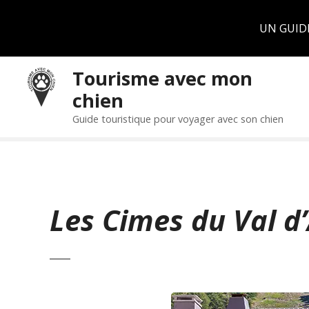
Panneau de gestion des cookies
UN GUID
S
Tourisme avec mon
k
chien
i
p
Guide touristique pour voyager avec son chien
t
o
c
o
n
Les Cimes du Val d’
t
e
n
t