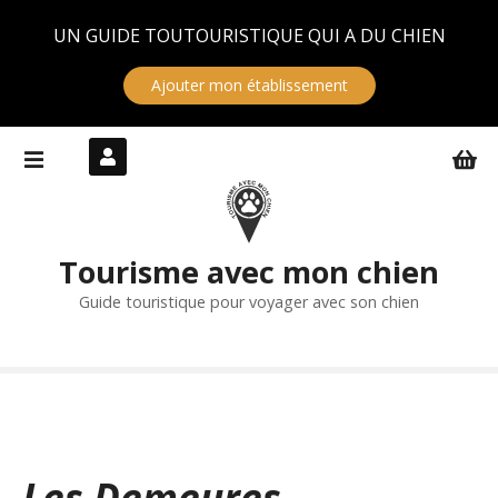
Panneau de gestion des cookies
UN GUIDE TOUTOURISTIQUE QUI A DU CHIEN
Ajouter mon établissement
S
k
i
p
t
Tourisme avec mon chien
o
c
Guide touristique pour voyager avec son chien
o
n
t
e
n
t
Les Demeures