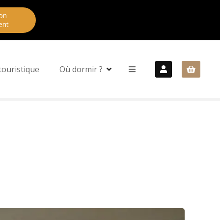
on
ent
touristique
Où dormir ?