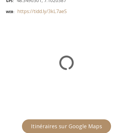
48.3490301, 7.1020387
GPS
https://tidd.ly/3kL7aeS
WEB
Itinéraires sur Google Maps