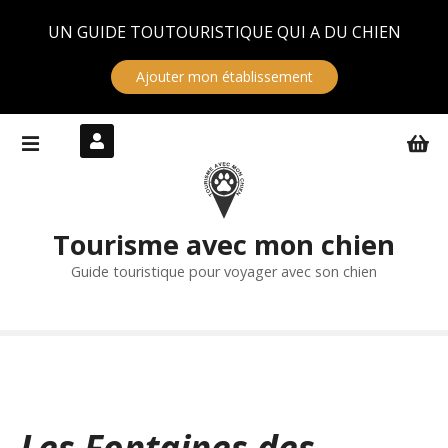
Panneau de gestion des cookies
UN GUIDE TOUTOURISTIQUE QUI A DU CHIEN
Ajouter mon établissement
S
k
i
p
t
Tourisme avec mon chien
o
c
Guide touristique pour voyager avec son chien
o
n
t
e
n
t
Les Fontaines des