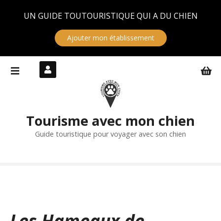
Panneau de gestion des cookies
UN GUIDE TOUTOURISTIQUE QUI A DU CHIEN
Ajouter mon établissement
S
k
i
p
t
Tourisme avec mon chien
o
c
Guide touristique pour voyager avec son chien
o
n
t
e
n
t
Les Hameaux de