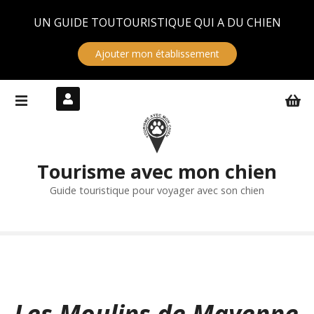
Panneau de gestion des cookies
UN GUIDE TOUTOURISTIQUE QUI A DU CHIEN
Ajouter mon établissement
S
k
i
p
t
Tourisme avec mon chien
o
c
Guide touristique pour voyager avec son chien
o
n
t
e
n
t
Les Moulins de Mayenne