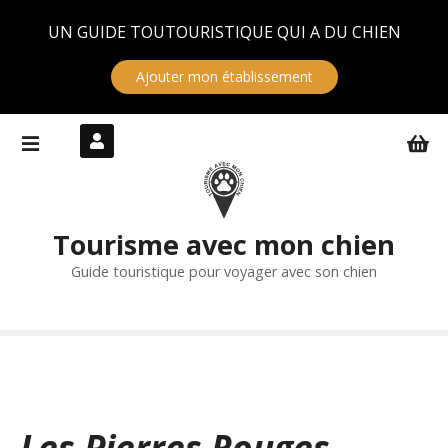
Panneau de gestion des cookies
UN GUIDE TOUTOURISTIQUE QUI A DU CHIEN
Ajouter mon établissement
S
k
i
p
t
Tourisme avec mon chien
o
c
Guide touristique pour voyager avec son chien
o
n
t
e
n
t
Les Pierres Rouges