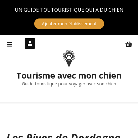
Panneau de gestion des cookies
UN GUIDE TOUTOURISTIQUE QUI A DU CHIEN
Ajouter mon établissement
S
k
i
p
t
Tourisme avec mon chien
o
c
Guide touristique pour voyager avec son chien
o
n
t
e
n
t
Les Rives de Dordogne