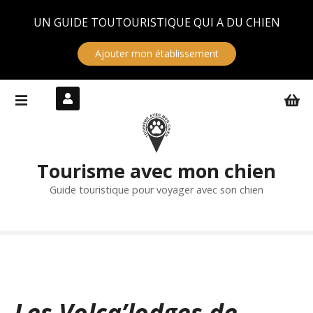
Panneau de gestion des cookies
UN GUIDE TOUTOURISTIQUE QUI A DU CHIEN
Ajouter mon établissement
S
k
i
p
t
Tourisme avec mon chien
o
c
Guide touristique pour voyager avec son chien
o
n
t
e
n
t
Les Volca’lodges de