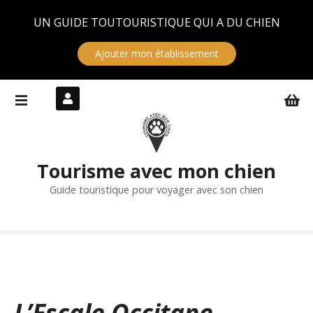
Panneau de gestion des cookies
UN GUIDE TOUTOURISTIQUE QUI A DU CHIEN
Ajouter mon établissement
S
k
i
p
t
Tourisme avec mon chien
o
c
Guide touristique pour voyager avec son chien
o
n
t
e
n
t
L’Escale Occitane –