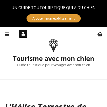
Panneau de gestion des cookies
UN GUIDE TOUTOURISTIQUE QUI A DU CHIEN
Ajouter mon établissement
S
k
i
p
t
Tourisme avec mon chien
o
c
Guide touristique pour voyager avec son chien
o
n
t
e
n
t
L’Hélice Terrestre de