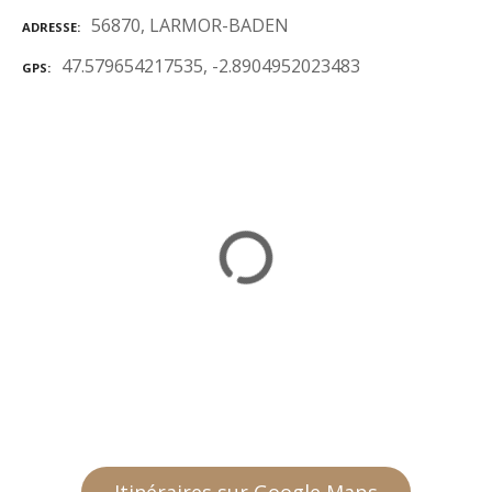
56870, LARMOR-BADEN
ADRESSE
47.579654217535, -2.8904952023483
GPS
Itinéraires sur Google Maps