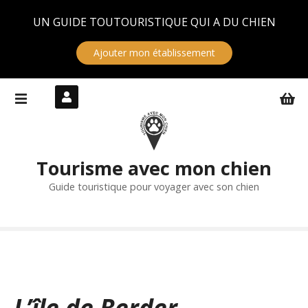
Panneau de gestion des cookies
UN GUIDE TOUTOURISTIQUE QUI A DU CHIEN
Ajouter mon établissement
S
k
i
p
t
Tourisme avec mon chien
o
c
Guide touristique pour voyager avec son chien
o
n
t
e
n
t
L’île de Berder