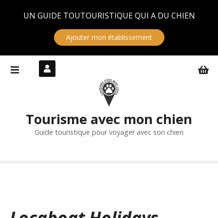
Panneau de gestion des cookies
UN GUIDE TOUTOURISTIQUE QUI A DU CHIEN
Ajouter mon établissement
S
k
i
p
t
Tourisme avec mon chien
o
c
Guide touristique pour voyager avec son chien
o
n
t
e
n
t
Locaboat Holidays –