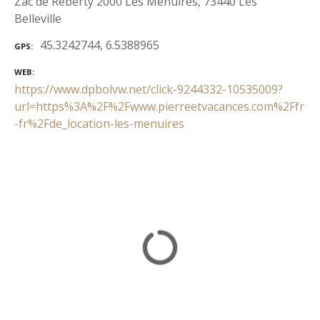
Zac de Reberty 2000 Les Menuires, 73440 Les
Belleville
45.3242744, 6.5388965
GPS
WEB
https://www.dpbolvw.net/click-9244332-10535009?
url=https%3A%2F%2Fwww.pierreetvacances.com%2Ffr
-fr%2Fde_location-les-menuires