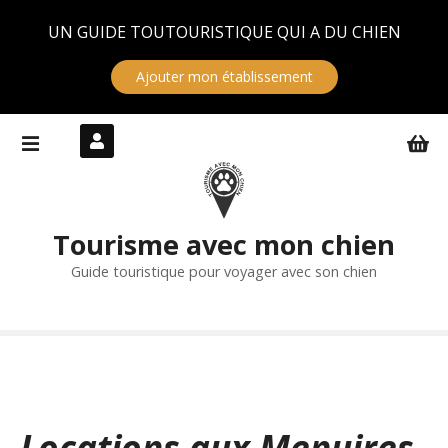
Panneau de gestion des cookies
UN GUIDE TOUTOURISTIQUE QUI A DU CHIEN
Ajouter mon établissement
S
k
i
p
t
Tourisme avec mon chien
o
c
Guide touristique pour voyager avec son chien
o
n
t
e
n
t
Locations aux Menuires