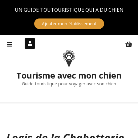
Panneau de gestion des cookies
UN GUIDE TOUTOURISTIQUE QUI A DU CHIEN
Ajouter mon établissement
S
k
i
p
t
Tourisme avec mon chien
o
c
Guide touristique pour voyager avec son chien
o
n
t
e
n
t
Logis de la Chabotterie