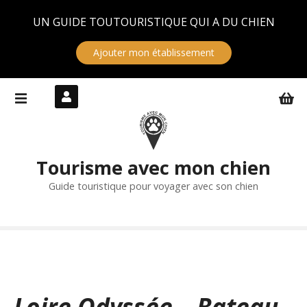
Panneau de gestion des cookies
UN GUIDE TOUTOURISTIQUE QUI A DU CHIEN
Ajouter mon établissement
S
k
i
p
t
Tourisme avec mon chien
o
c
Guide touristique pour voyager avec son chien
o
n
t
e
n
t
Loire Odyssée – Bateau