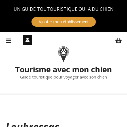
Panneau de gestion des cookies
UN GUIDE TOUTOURISTIQUE QUI A DU CHIEN
Ajouter mon établissement
S
k
i
p
t
Tourisme avec mon chien
o
c
Guide touristique pour voyager avec son chien
o
n
t
e
n
t
Loubressac