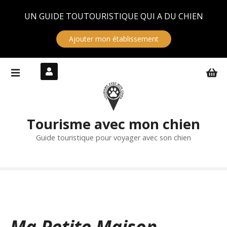
Panneau de gestion des cookies
UN GUIDE TOUTOURISTIQUE QUI A DU CHIEN
Ajouter mon établissement
S
k
i
p
t
Tourisme avec mon chien
o
c
Guide touristique pour voyager avec son chien
o
n
t
e
n
t
Ma Petite Maison