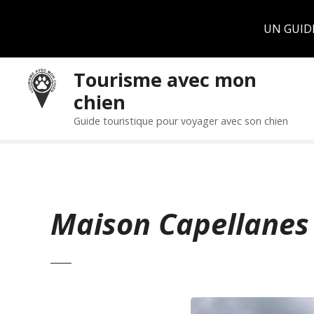
Panneau de gestion des cookies
UN GUID
S
Tourisme avec mon
k
chien
i
p
Guide touristique pour voyager avec son chien
t
o
c
o
n
Maison Capellanes
t
e
n
t