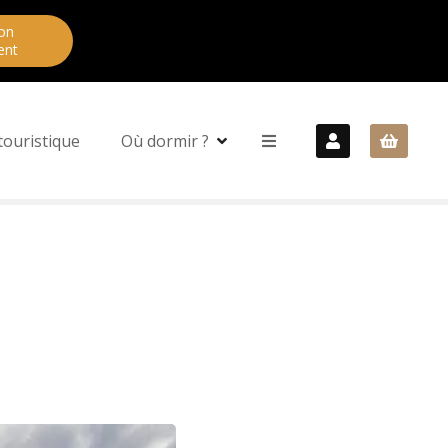
on
ent
touristique
Où dormir ?