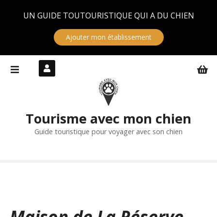
Panneau de gestion des cookies
UN GUIDE TOUTOURISTIQUE QUI A DU CHIEN
Ajouter mon établissement
S
k
i
p
t
Tourisme avec mon chien
o
c
Guide touristique pour voyager avec son chien
o
n
t
e
n
t
Maison de La Réserve –