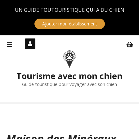
Panneau de gestion des cookies
UN GUIDE TOUTOURISTIQUE QUI A DU CHIEN
Ajouter mon établissement
S
k
i
p
t
Tourisme avec mon chien
o
c
Guide touristique pour voyager avec son chien
o
n
t
e
n
t
Maison des Minéraux