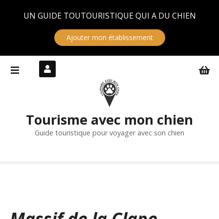
Panneau de gestion des cookies
UN GUIDE TOUTOURISTIQUE QUI A DU CHIEN
Ajouter mon établissement
S
k
i
p
t
Tourisme avec mon chien
o
c
Guide touristique pour voyager avec son chien
o
n
t
e
n
t
Massif de la Clape