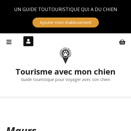
Panneau de gestion des cookies
UN GUIDE TOUTOURISTIQUE QUI A DU CHIEN
Ajouter mon établissement
S
k
i
p
t
Tourisme avec mon chien
o
c
Guide touristique pour voyager avec son chien
o
n
t
e
n
t
Maurs