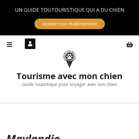
Panneau de gestion des cookies
UN GUIDE TOUTOURISTIQUE QUI A DU CHIEN
Ajouter mon établissement
S
k
i
p
t
Tourisme avec mon chien
o
c
Guide touristique pour voyager avec son chien
o
n
t
e
n
t
Maylandie