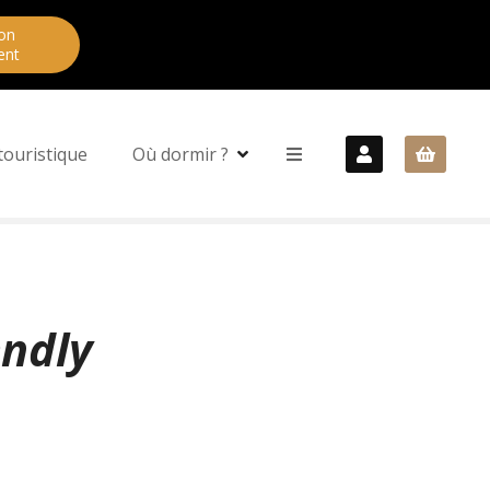
on
ent
touristique
Où dormir ?
endly