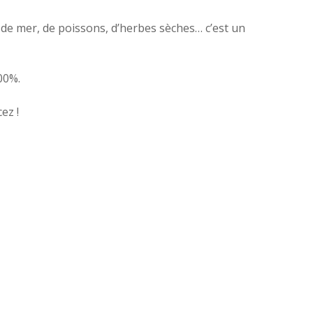
rs de mer, de poissons, d’herbes sèches… c’est un
00%.
ez !