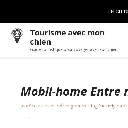
Panneau de gestion des cookies
UN GUID
S
Tourisme avec mon
k
chien
i
p
Guide touristique pour voyager avec son chien
t
o
c
o
n
Mobil-home Entre m
t
e
n
Je découvre cet hébergement dogfriendly dans
t