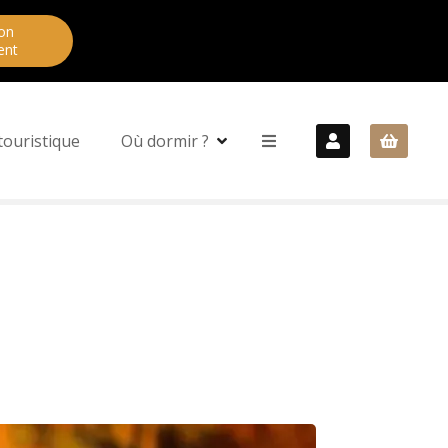
on
ent
touristique
Où dormir ?