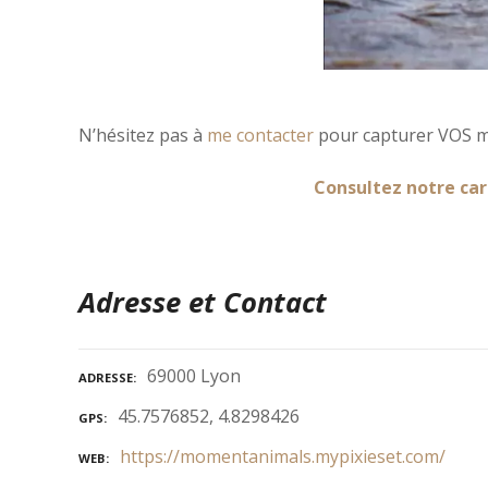
N’hésitez pas à
me contacter
pour capturer VOS m
Consultez notre car
Adresse et Contact
69000 Lyon
ADRESSE
45.7576852, 4.8298426
GPS
https://momentanimals.mypixieset.com/
WEB