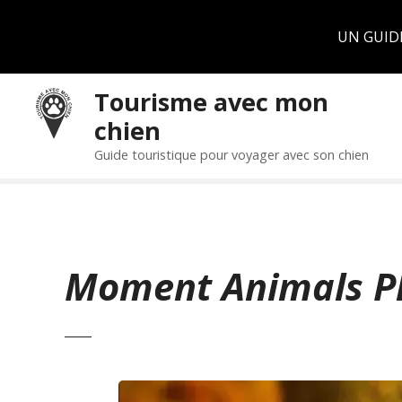
Panneau de gestion des cookies
UN GUID
S
Tourisme avec mon
k
chien
i
p
Guide touristique pour voyager avec son chien
t
o
c
o
n
Moment Animals P
t
e
n
t