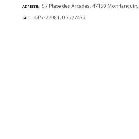
57 Place des Arcades, 47150 Monflanquin,
ADRESSE
44.5327081, 0.7677476
GPS