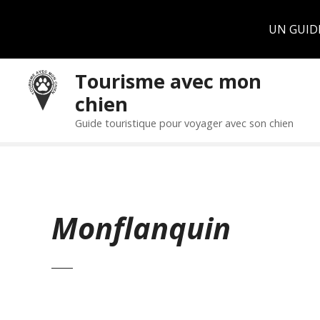
Panneau de gestion des cookies
UN GUID
S
Tourisme avec mon
k
chien
i
p
Guide touristique pour voyager avec son chien
t
o
c
o
n
Monflanquin
t
e
n
t