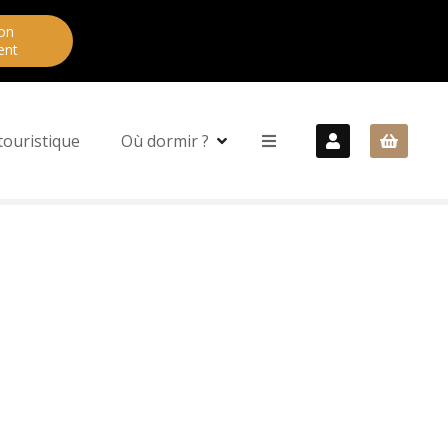
on
ent
touristique
Où dormir ?