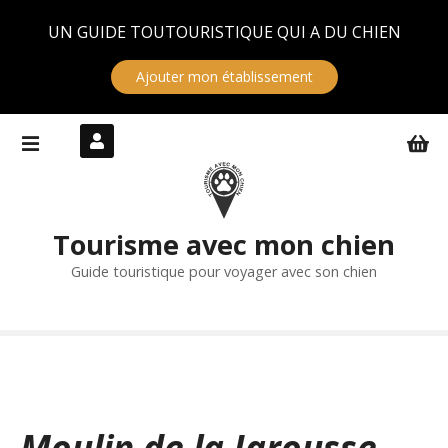
Panneau de gestion des cookies
UN GUIDE TOUTOURISTIQUE QUI A DU CHIEN
Ajouter mon établissement
S
k
i
p
t
Tourisme avec mon chien
o
c
Guide touristique pour voyager avec son chien
o
n
t
e
n
t
Moulin de la Jarousse