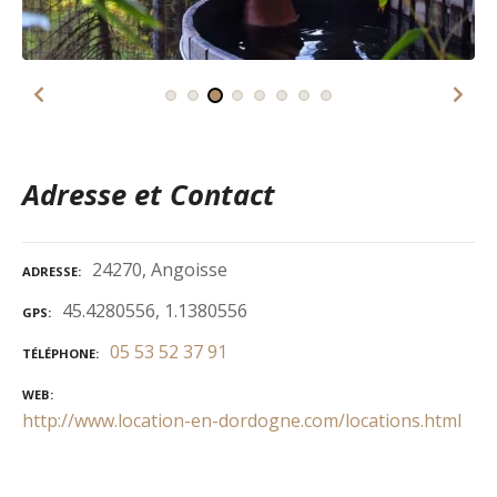
Adresse et Contact
24270, Angoisse
ADRESSE
45.4280556, 1.1380556
GPS
05 53 52 37 91
TÉLÉPHONE
WEB
http://www.location-en-dordogne.com/locations.html