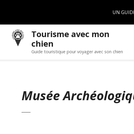
Panneau de gestion des cookies
UN GUID
S
Tourisme avec mon
k
chien
i
p
Guide touristique pour voyager avec son chien
t
o
c
o
n
Musée Archéologiq
t
e
n
t