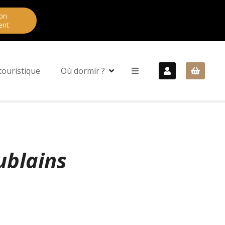
on
ent
touristique
Où dormir ?
ublains