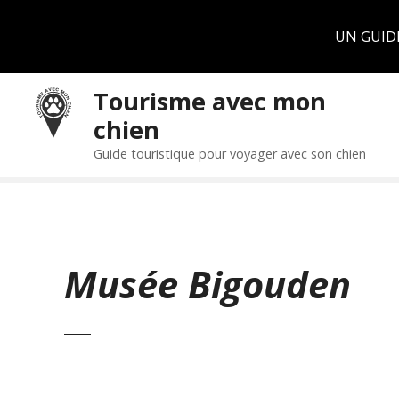
Panneau de gestion des cookies
UN GUID
S
Tourisme avec mon
k
chien
i
p
Guide touristique pour voyager avec son chien
t
o
c
o
n
Musée Bigouden
t
e
n
t