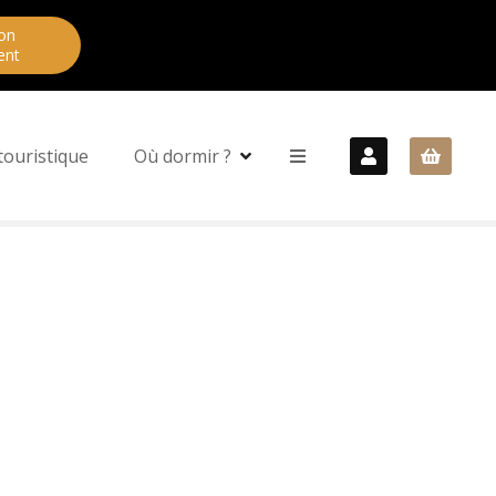
on
ent
touristique
Où dormir ?