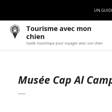
Panneau de gestion des cookies
UN GUID
S
Tourisme avec mon
k
chien
i
p
Guide touristique pour voyager avec son chien
t
o
c
o
n
Musée Cap Al Cam
t
e
n
t