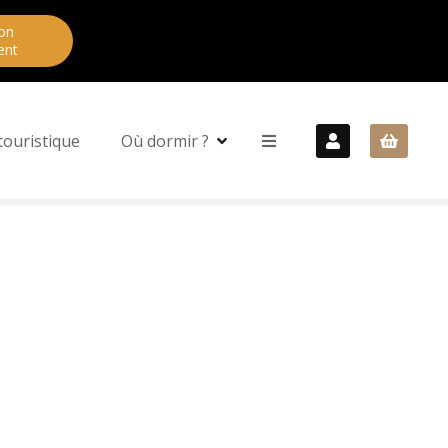
on
ent
touristique
Où dormir ?