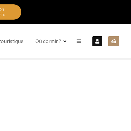
on
ent
touristique
Où dormir ?