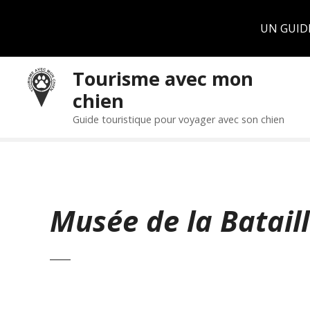
Panneau de gestion des cookies
UN GUID
S
Tourisme avec mon
k
chien
i
p
Guide touristique pour voyager avec son chien
t
o
c
o
n
Musée de la Bataill
t
e
n
t