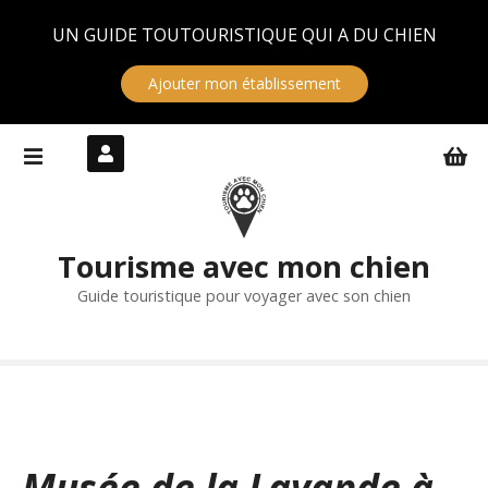
Panneau de gestion des cookies
UN GUIDE TOUTOURISTIQUE QUI A DU CHIEN
Ajouter mon établissement
S
k
i
p
t
Tourisme avec mon chien
o
c
Guide touristique pour voyager avec son chien
o
n
t
e
n
t
Musée de la Lavande à