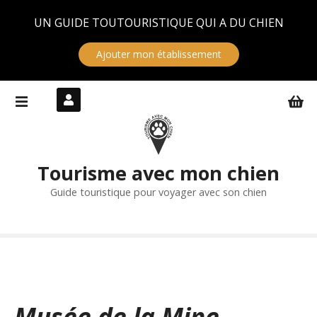
Panneau de gestion des cookies
UN GUIDE TOUTOURISTIQUE QUI A DU CHIEN
Ajouter mon établissement
S
k
i
p
t
Tourisme avec mon chien
o
c
Guide touristique pour voyager avec son chien
o
n
t
e
n
t
Musée de la Mine